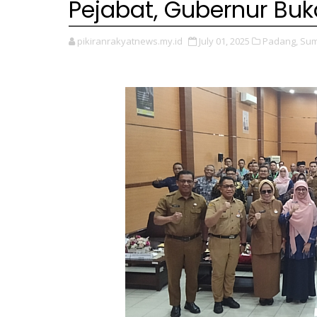
Pejabat, Gubernur Buk
pikiranrakyatnews.my.id
July 01, 2025
Padang,
Sum