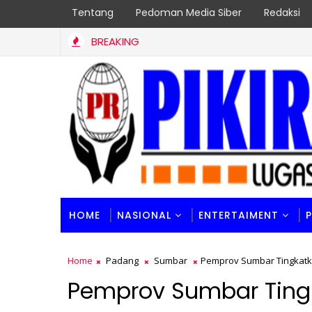
Tentang
Pedoman Media Siber
Redaksi
BREAKING
HOME
NASIONAL
ENTERTAIMENT
Home
Padang
Sumbar
Pemprov Sumbar Tingkatka
Pemprov Sumbar Ting