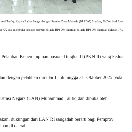
mmad Taufiq, Kepala Badan Pengembangan Sumber Daya Manusia (BPSDM) Sumbar, Dr.Desniarti foto
atan XX usai membuka kegiatan tersebut di aula BPSDM Sumbar, di aula BPSDM Sumbar, Selasa (1/7).
 Pelatihan Kepemimpinan nasional tingkat II (PKN II) yang kedua
Iau dengan pelatihan dimulai 1 Juli hingga 31 Oktober 2025 pada
inistrasi Negara (LAN) Muhammad Taufiq dan dibuka oleh
kan, dukungan dari LAN RI sangatlah berarti bagi Pemprov
inan di daerah.