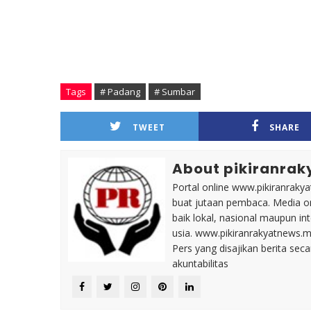
Tags
# Padang
# Sumbar
TWEET
SHARE
About pikiranrak
Portal online www.pikiranrakya
buat jutaan pembaca. Media on
baik lokal, nasional maupun i
usia. www.pikiranrakyatnews.
Pers yang disajikan berita sec
akuntabilitas