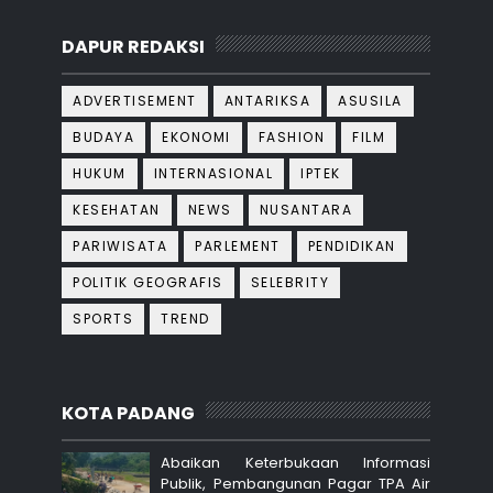
DAPUR REDAKSI
ADVERTISEMENT
ANTARIKSA
ASUSILA
BUDAYA
EKONOMI
FASHION
FILM
HUKUM
INTERNASIONAL
IPTEK
KESEHATAN
NEWS
NUSANTARA
PARIWISATA
PARLEMENT
PENDIDIKAN
POLITIK GEOGRAFIS
SELEBRITY
SPORTS
TREND
KOTA PADANG
Abaikan Keterbukaan Informasi
Publik, Pembangunan Pagar TPA Air