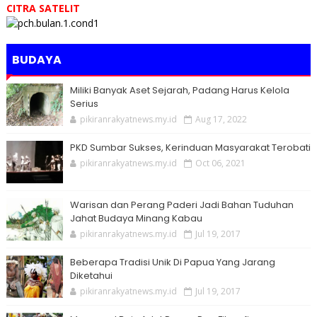
CITRA SATELIT
BUDAYA
Miliki Banyak Aset Sejarah, Padang Harus Kelola
Serius
pikiranrakyatnews.my.id
Aug 17, 2022
PKD Sumbar Sukses, Kerinduan Masyarakat Terobati
pikiranrakyatnews.my.id
Oct 06, 2021
Warisan dan Perang Paderi Jadi Bahan Tuduhan
Jahat Budaya Minang Kabau
pikiranrakyatnews.my.id
Jul 19, 2017
Beberapa Tradisi Unik Di Papua Yang Jarang
Diketahui
pikiranrakyatnews.my.id
Jul 19, 2017