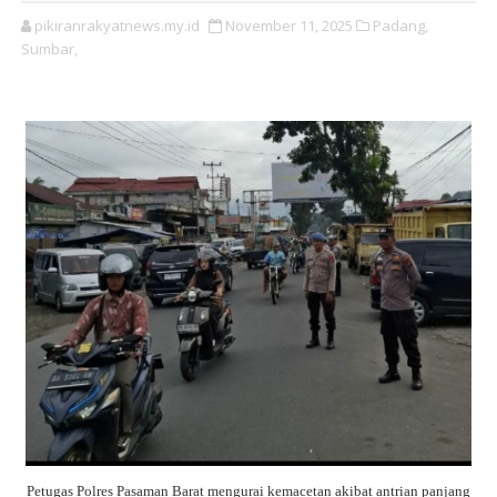
pikiranrakyatnews.my.id
November 11, 2025
Padang,
Sumbar,
Petugas Polres Pasaman Barat mengurai kemacetan akibat antrian panjang