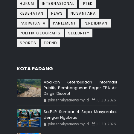
HUKUM
INTERNASIONAL
IPTEK
KESEHATAN
NEWS
NUSANTARA
PARIWISATA
PARLEMENT
PENDIDIKAN
POLITIK GEOGRAFIS
SELEBRITY
SPORTS
TREND
KOTA PADANG
Abaikan Keterbukaan Informasi
Publik, Pembangunan Pagar TPA Air
Dingin Disorot
pikiranrakyatnews.my.id
Jul 30, 2026
SatPJR Sumbar 4 Sapa Masyarakat
dengan Ngobras
pikiranrakyatnews.my.id
Jul 30, 2026