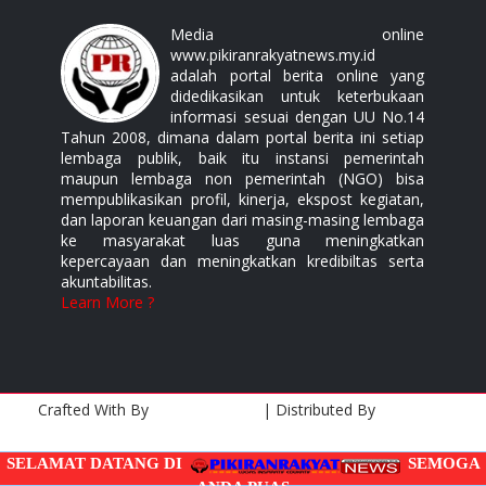
Media online
www.pikiranrakyatnews.my.id
adalah portal berita online yang
didedikasikan untuk keterbukaan
informasi sesuai dengan UU No.14
Tahun 2008, dimana dalam portal berita ini setiap
lembaga publik, baik itu instansi pemerintah
maupun lembaga non pemerintah (NGO) bisa
mempublikasikan profil, kinerja, ekspost kegiatan,
dan laporan keuangan dari masing-masing lembaga
ke masyarakat luas guna meningkatkan
kepercayaan dan meningkatkan kredibiltas serta
akuntabilitas.
Learn More ?
Crafted With
By
Templatesyard
| Distributed By
Gooyaabi
Templates
SELAMAT DATANG DI
SEMOGA