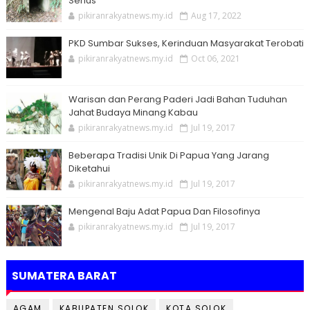
Serius
pikiranrakyatnews.my.id
Aug 17, 2022
PKD Sumbar Sukses, Kerinduan Masyarakat Terobati
pikiranrakyatnews.my.id
Oct 06, 2021
Warisan dan Perang Paderi Jadi Bahan Tuduhan
Jahat Budaya Minang Kabau
pikiranrakyatnews.my.id
Jul 19, 2017
Beberapa Tradisi Unik Di Papua Yang Jarang
Diketahui
pikiranrakyatnews.my.id
Jul 19, 2017
Mengenal Baju Adat Papua Dan Filosofinya
pikiranrakyatnews.my.id
Jul 19, 2017
SUMATERA BARAT
AGAM
KABUPATEN SOLOK
KOTA SOLOK