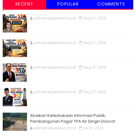
RECENT
POPULAR
COMMENTS
pikiranrakyatnews.my.id
Aug 07, 2026
pikiranrakyatnews.my.id
Aug 07, 2026
pikiranrakyatnews.my.id
Aug 07, 2026
pikiranrakyatnews.my.id
Aug 07, 2026
Abaikan Keterbukaan Informasi Publik,
Pembangunan Pagar TPA Air Dingin Disorot
pikiranrakyatnews.my.id
Jul 30, 2026