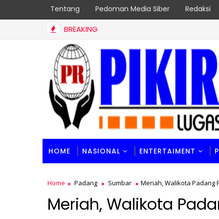
Tentang
Pedoman Media Siber
Redaksi
BREAKING
HOME
NASIONAL
ENTERTAIMENT
Home
Padang
Sumbar
Meriah, Walikota Padang 
Meriah, Walikota Pad