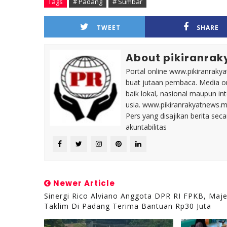
Tags
# Padang
# Sumbar
TWEET
SHARE
About pikiranrak
Portal online www.pikiranrakya
buat jutaan pembaca. Media on
baik lokal, nasional maupun i
usia. www.pikiranrakyatnews.
Pers yang disajikan berita sec
akuntabilitas
Newer Article
Sinergi Rico Alviano Anggota DPR RI FPKB, Maje
Taklim Di Padang Terima Bantuan Rp30 Juta