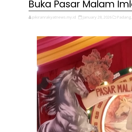
Buka Pasar Malam Iml
pikiranrakyatnews.my.id
January 28, 2026
Padang,