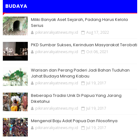
BUDAYA
Miliki Banyak Aset Sejarah, Padang Harus Kelola
Serius
pikiranrakyatnews.my.id
Aug 17, 2022
PKD Sumbar Sukses, Kerinduan Masyarakat Terobati
pikiranrakyatnews.my.id
Oct 06, 2021
Warisan dan Perang Paderi Jadi Bahan Tuduhan
Jahat Budaya Minang Kabau
pikiranrakyatnews.my.id
Jul 19, 2017
Beberapa Tradisi Unik Di Papua Yang Jarang
Diketahui
pikiranrakyatnews.my.id
Jul 19, 2017
Mengenal Baju Adat Papua Dan Filosofinya
pikiranrakyatnews.my.id
Jul 19, 2017