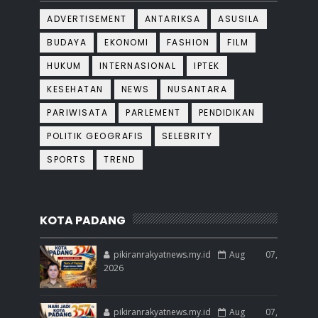
ADVERTISEMENT
ANTARIKSA
ASUSILA
BUDAYA
EKONOMI
FASHION
FILM
HUKUM
INTERNASIONAL
IPTEK
KESEHATAN
NEWS
NUSANTARA
PARIWISATA
PARLEMENT
PENDIDIKAN
POLITIK GEOGRAFIS
SELEBRITY
SPORTS
TREND
KOTA PADANG
pikiranrakyatnews.my.id
Aug 07,
2026
pikiranrakyatnews.my.id
Aug 07,