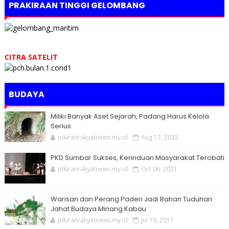
PRAKIRAAN TINGGI GELOMBANG
CITRA SATELIT
BUDAYA
Miliki Banyak Aset Sejarah, Padang Harus Kelola
Serius
pikiranrakyatnews.my.id
Aug 17, 2022
PKD Sumbar Sukses, Kerinduan Masyarakat Terobati
pikiranrakyatnews.my.id
Oct 06, 2021
Warisan dan Perang Paderi Jadi Bahan Tuduhan
Jahat Budaya Minang Kabau
pikiranrakyatnews.my.id
Jul 19, 2017