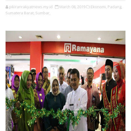
pikiranrakyatnews.my.id
March 08, 2019
Ekonomi,
Padang,
Sumatera Barat,
Sumbar,