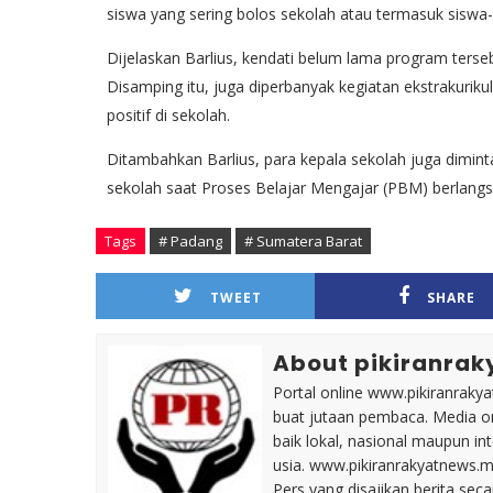
siswa yang sering bolos sekolah atau termasuk siswa
Dijelaskan Barlius, kendati belum lama program terse
Disamping itu, juga diperbanyak kegiatan ekstrakuriku
positif di sekolah.
Ditambahkan Barlius, para kepala sekolah juga dimin
sekolah saat Proses Belajar Mengajar (PBM) berlangs
Tags
# Padang
# Sumatera Barat
TWEET
SHARE
About pikiranrak
Portal online www.pikiranrakya
buat jutaan pembaca. Media on
baik lokal, nasional maupun i
usia. www.pikiranrakyatnews.
Pers yang disajikan berita sec