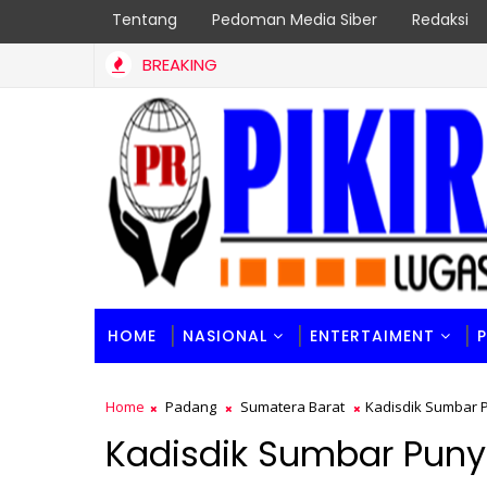
Tentang
Pedoman Media Siber
Redaksi
BREAKING
HOME
NASIONAL
ENTERTAIMENT
Home
Padang
Sumatera Barat
Kadisdik Sumbar P
Kadisdik Sumbar Puny