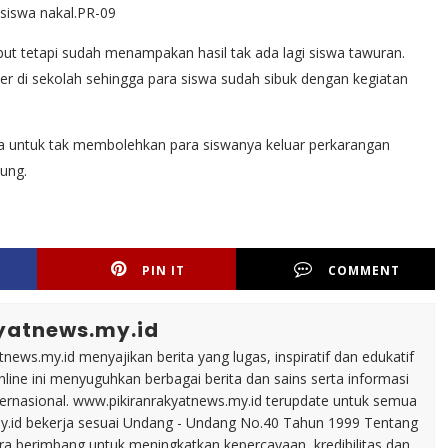
-siswa nakal.PR-09
but tetapi sudah menampakan hasil tak ada lagi siswa tawuran.
ler di sekolah sehingga para siswa sudah sibuk dengan kegiatan
ta untuk tak membolehkan para siswanya keluar perkarangan
ung.
PIN IT
COMMENT
yatnews.my.id
tnews.my.id menyajikan berita yang lugas, inspiratif dan edukatif
line ini menyuguhkan berbagai berita dan sains serta informasi
nternasional. www.pikiranrakyatnews.my.id terupdate untuk semua
my.id bekerja sesuai Undang - Undang No.40 Tahun 1999 Tentang
ara berimbang untuk meningkatkan kepercayaan, kredibilitas dan