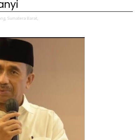
anyi
ng,
Sumatera Barat,