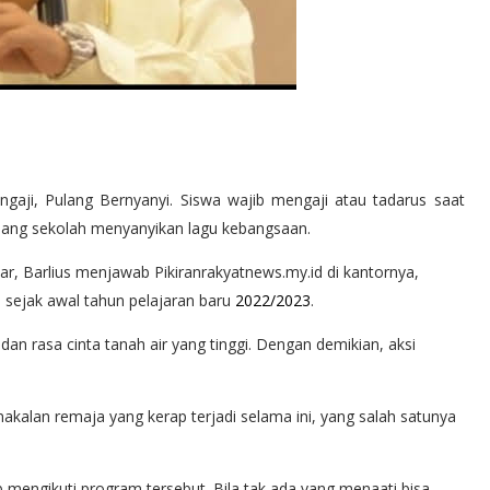
gaji, Pulang Bernyanyi. Siswa wajib mengaji atau tadarus saat
lang sekolah menyanyikan lagu kebangsaan.
ar, Barlius menjawab Pikiranrakyatnews.my.id di kantornya,
i sejak awal tahun pelajaran baru
2022/2023
.
an rasa cinta tanah air yang tinggi. Dengan demikian, aksi
akalan remaja yang kerap terjadi selama ini, yang salah satunya
mengikuti program tersebut. Bila tak ada yang menaati bisa