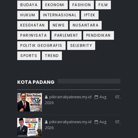
BUDAYA
EKONOMI
FASHION
FILM
HUKUM
INTERNASIONAL
IPTEK
KESEHATAN
NEWS
NUSANTARA
PARIWISATA
PARLEMENT
PENDIDIKAN
POLITIK GEOGRAFIS
SELEBRITY
SPORTS
TREND
KOTA PADANG
pikiranrakyatnews.my.id
Aug 07,
2026
pikiranrakyatnews.my.id
Aug 07,
2026