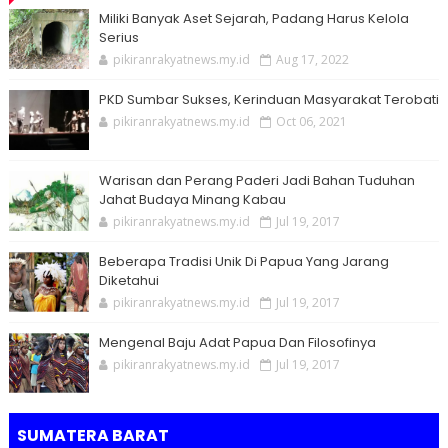
Miliki Banyak Aset Sejarah, Padang Harus Kelola
Serius
pikiranrakyatnews.my.id
Aug 17, 2022
PKD Sumbar Sukses, Kerinduan Masyarakat Terobati
pikiranrakyatnews.my.id
Oct 06, 2021
Warisan dan Perang Paderi Jadi Bahan Tuduhan
Jahat Budaya Minang Kabau
pikiranrakyatnews.my.id
Jul 19, 2017
Beberapa Tradisi Unik Di Papua Yang Jarang
Diketahui
pikiranrakyatnews.my.id
Jul 19, 2017
Mengenal Baju Adat Papua Dan Filosofinya
pikiranrakyatnews.my.id
Jul 19, 2017
SUMATERA BARAT